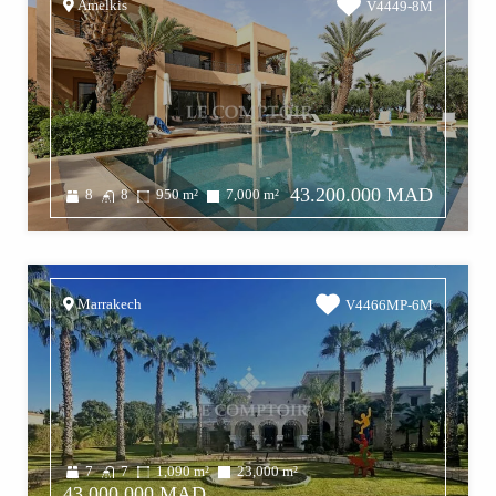
Amelkis
V4449-8M
43.200.000 MAD
8
8
950
m²
7,000
m²
Marrakech
V4466MP-6M
7
7
1,090
m²
23,000
m²
43.000.000 MAD