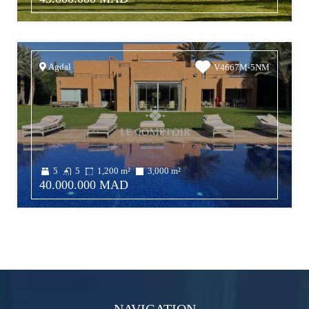
Agdal
V4667M-5NM
5
5
1,200
m²
3,000
m²
40.000.000 MAD
NAVIGATION