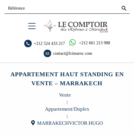
Search
Search
for:
Button
+212 661 213 988
+212 524 433 217
contact@lcimaroc.com
APPARTEMENT HAUT STANDING EN
VENTE – MARRAKECH
Vente
|
Appartement/Duplex
|
MARRAKECHVICTOR HUGO