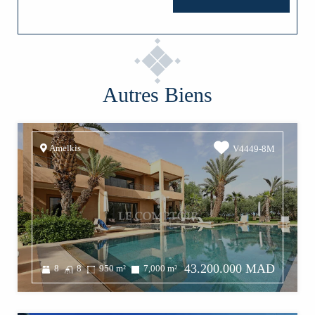
Autres Biens
Amelkis
V4449-8M
43.200.000 MAD
8
8
950
m²
7,000
m²