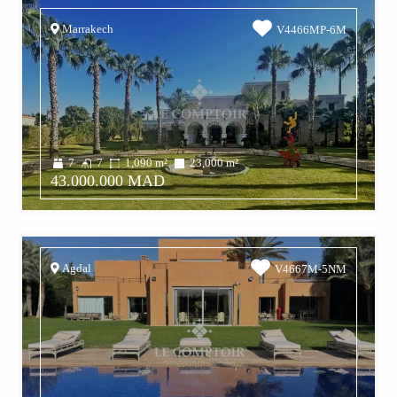
Marrakech
V4466MP-6M
7
7
1,090
m²
23,000
m²
43.000.000 MAD
Agdal
V4667M-5NM