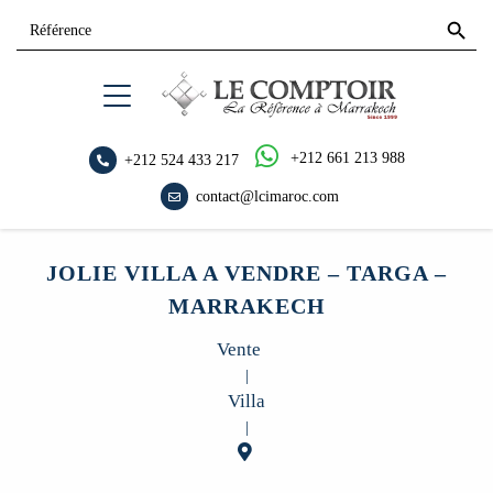
Search
Search
for:
Button
+212 661 213 988
+212 524 433 217
contact@lcimaroc.com
JOLIE VILLA A VENDRE – TARGA –
MARRAKECH
Vente
|
Villa
|