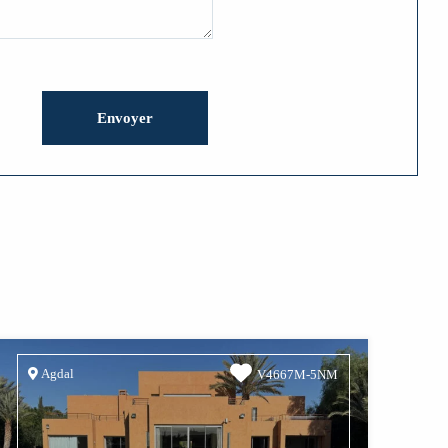
Agdal
V4667M-5NM