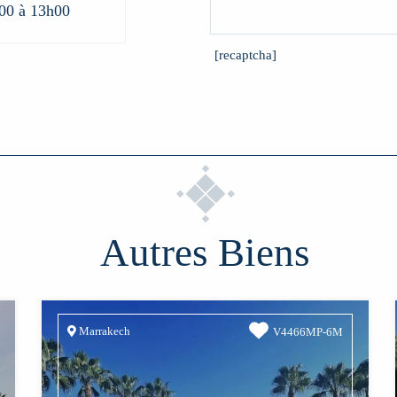
00 à 13h00
[recaptcha]
Autres Biens
Marrakech
V4466MP-6M