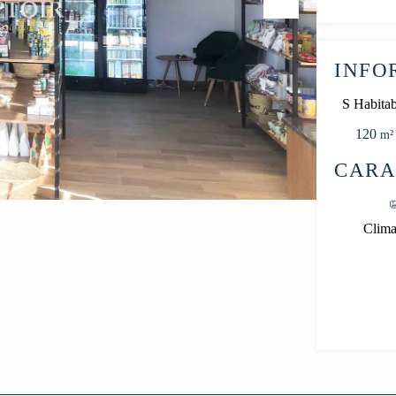
Next
INFO
S Habitab
120
m²
CARA
Clima