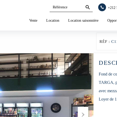
Search
Search
+212 
for:
Button
Vente
Location
Location saisonnière
Opport
RÉF :
C1
DESC
Fond de com
TARGA, pig
avec mezza
Loyer de 1