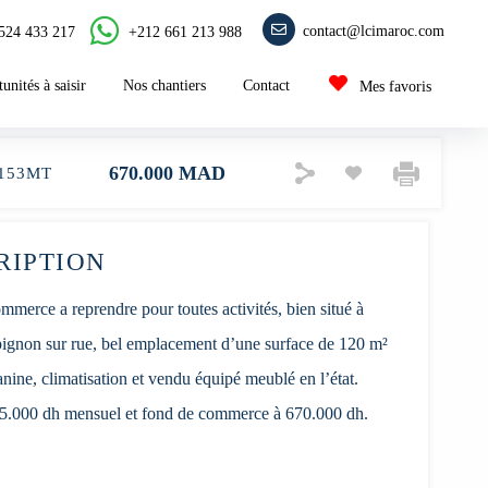
contact@lcimaroc.com
+212 661 213 988
524 433 217
unités à saisir
Nos chantiers
Contact
Mes favoris
670.000 MAD
153MT
RIPTION
merce a reprendre pour toutes activités, bien situé à
non sur rue, bel emplacement d’une surface de 120 m²
nine, climatisation et vendu équipé meublé en l’état.
5.000 dh mensuel et fond de commerce à 670.000 dh.