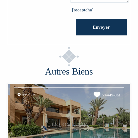
[recaptcha]
Autres Biens
Amelkis
V4449-8M