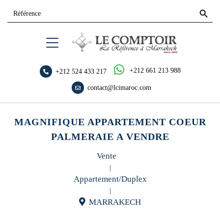
Search
Search
for:
Button
+212 661 213 988
+212 524 433 217
contact@lcimaroc.com
MAGNIFIQUE APPARTEMENT COEUR
PALMERAIE A VENDRE
Vente
|
Appartement/Duplex
|
MARRAKECH