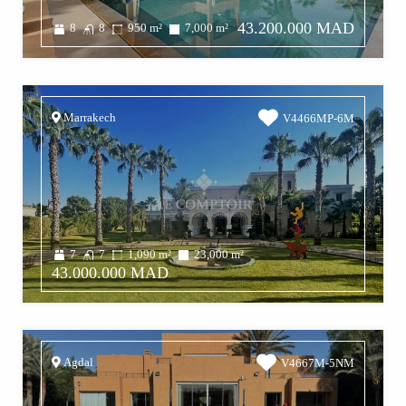
43.200.000 MAD
8
8
950
m²
7,000
m²
Marrakech
V4466MP-6M
7
7
1,090
m²
23,000
m²
43.000.000 MAD
Agdal
V4667M-5NM