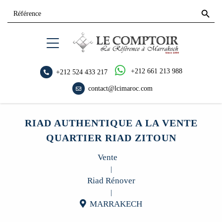
Search
Search
for:
Button
+212 661 213 988
+212 524 433 217
contact@lcimaroc.com
RIAD AUTHENTIQUE A LA VENTE
QUARTIER RIAD ZITOUN
Vente
|
Riad Rénover
|
MARRAKECH