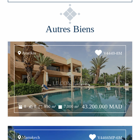
Autres Biens
Amelkis
V4449-8M
43.200.000 MAD
8
8
950
m²
7,000
m²
Marrakech
V4466MP-6M