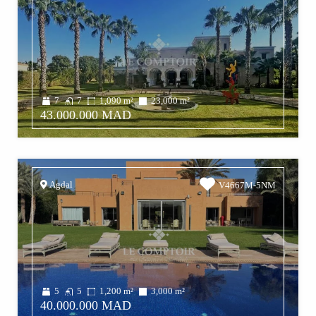
7
7
1,090
m²
23,000
m²
43.000.000 MAD
Agdal
V4667M-5NM
5
5
1,200
m²
3,000
m²
40.000.000 MAD