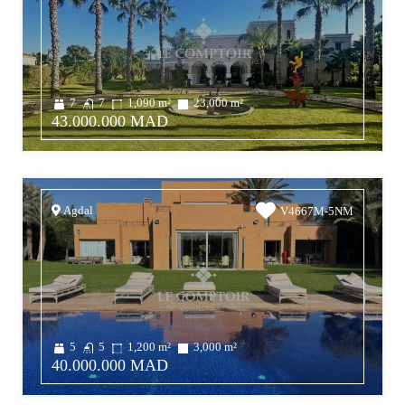
7
7
1,090
m²
23,000
m²
43.000.000 MAD
Agdal
V4667M-5NM
5
5
1,200
m²
3,000
m²
40.000.000 MAD