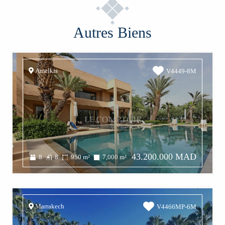
Autres Biens
Amelkis
V4449-8M
43.200.000 MAD
8
8
950
m²
7,000
m²
Marrakech
V4466MP-6M