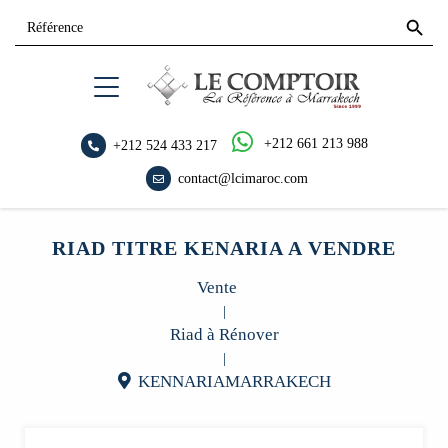
Search
Search
for:
Button
+212 661 213 988
+212 524 433 217
contact@lcimaroc.com
RIAD TITRE KENARIA A VENDRE
Vente
|
Riad à Rénover
|
KENNARIAMARRAKECH