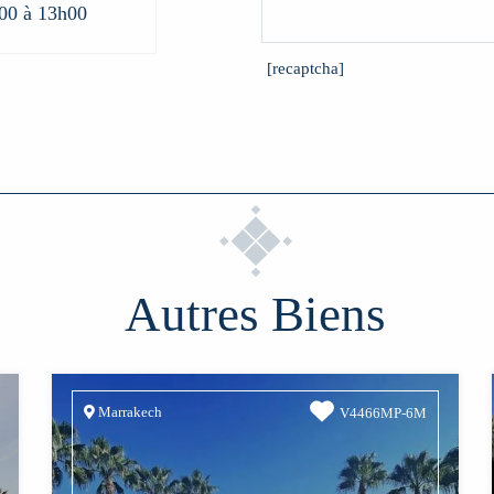
00 à 13h00
[recaptcha]
Autres Biens
Marrakech
V4466MP-6M