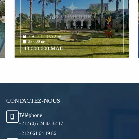
7
7
1,090
m²
23,000
m²
43.000.000 MAD
CONTACTEZ-NOUS
Téléphone
+212 (0)5 24 43 32 17
+212 661 64 19 86