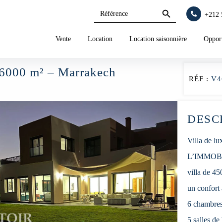
Search
Search
+212 
for:
Button
Vente
Location
Location saisonnière
Opport
e 6000 m² – Marrakech
RÉF :
V4
DESC
Villa de 
L’IMMOBILI
villa de 45
un confort 
6 chambres 
5 salles d