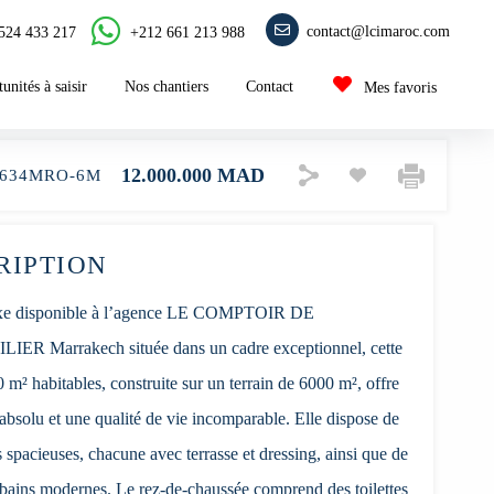
contact@lcimaroc.com
+212 661 213 988
524 433 217
unités à saisir
Nos chantiers
Contact
Mes favoris
12.000.000 MAD
634MRO-6M
RIPTION
luxe disponible à l’agence LE COMPTOIR DE
ER Marrakech située dans un cadre exceptionnel, cette
0 m² habitables, construite sur un terrain de 6000 m², offre
absolu et une qualité de vie incomparable. Elle dispose de
spacieuses, chacune avec terrasse et dressing, ainsi que de
e bains modernes. Le rez-de-chaussée comprend des toilettes