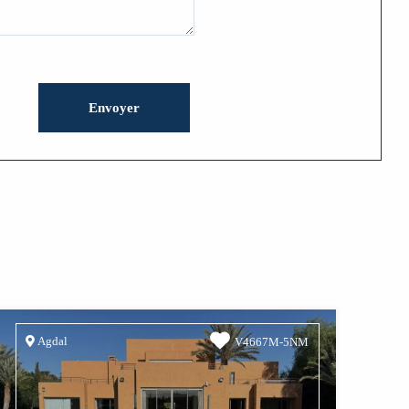
Agdal
V4667M-5NM