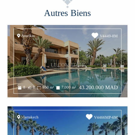
Autres Biens
Amelkis
V4449-8M
43.200.000 MAD
8
8
950
m²
7,000
m²
Marrakech
V4466MP-6M