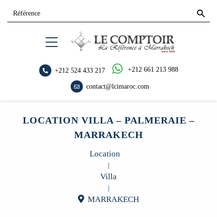
Search
Search
for:
Button
+212 661 213 988
+212 524 433 217
contact@lcimaroc.com
LOCATION VILLA – PALMERAIE –
MARRAKECH
Location
|
Villa
|
MARRAKECH