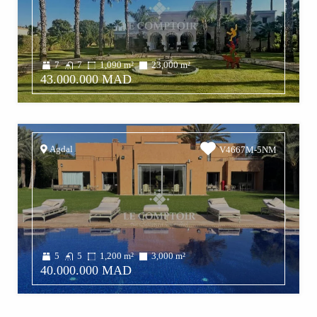
7
7
1,090
m²
23,000
m²
43.000.000 MAD
Agdal
V4667M-5NM
5
5
1,200
m²
3,000
m²
40.000.000 MAD