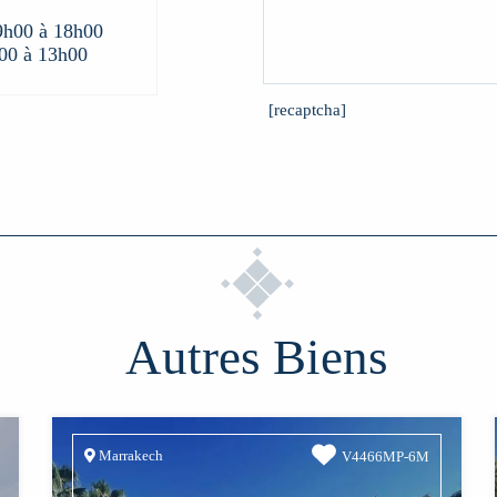
9h00 à 18h00
00 à 13h00
[recaptcha]
Autres Biens
Marrakech
V4466MP-6M