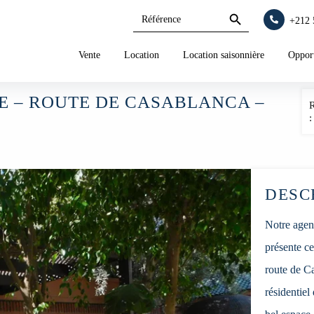
Search
Search
+212 
for:
Button
Vente
Location
Location saisonnière
Opport
E – ROUTE DE CASABLANCA –
:
DESC
Notre agen
présente ce
route de Ca
résidentiel