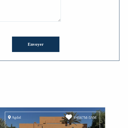
Agdal
V4667M-5NM