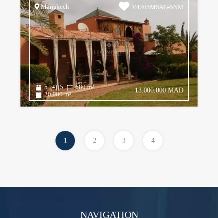
Marrakech
V4205MSAG-5NM
5
5
680
m²
13.000.000 MAD
20,000
m²
1
2
3
4
NAVIGATION