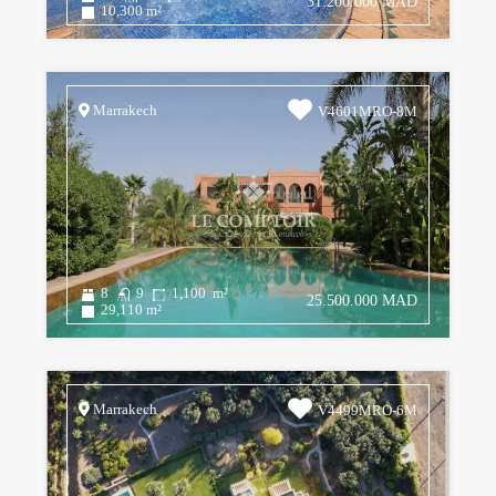
31.200.000 MAD
10,300
m²
Marrakech
V4601MRO-8M
8
9
1,100
m²
25.500.000 MAD
29,110
m²
Marrakech
V4499MRO-6M