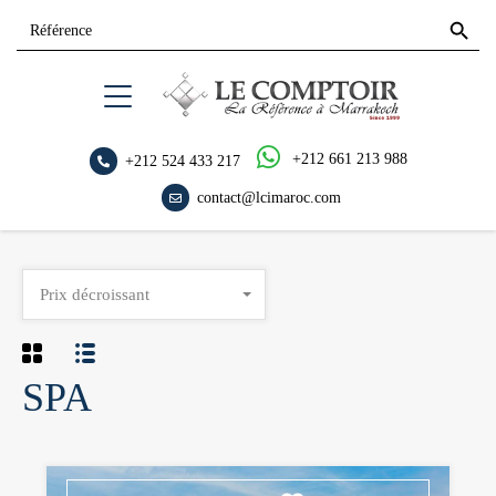
Search
Search
for:
Button
+212 661 213 988
+212 524 433 217
contact@lcimaroc.com
Prix décroissant
SPA