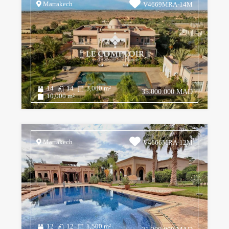
Marrakech
V4669MRA-14M
14
14
3,000
m²
35.000.000 MAD
10,000
m²
Marrakech
V4666MRA-12M
12
12
1,500
m²