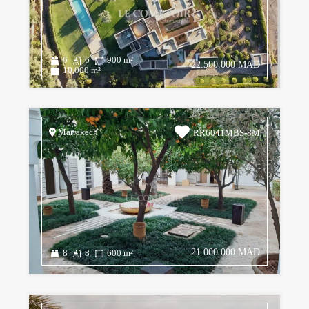
6
6
900
m²
22.500.000 MAD
10,000
m²
Marrakech
RR6041MBS-8M
21.000.000 MAD
8
8
600
m²