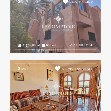
Assif
V4655MAS-4NM
8.200.000 MAD
4
600
m²
660
m²
Assif
A3079M-1NM VENDU