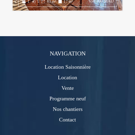
650.000 MAD
1
1
43
m²
17
m²
NAVIGATION
Location Saisonnière
Location
Vente
Programme neuf
Nos chantiers
Contact