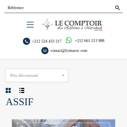
Search
Search
for:
Button
+212 661 213 988
+212 524 433 217
contact@lcimaroc.com
Prix décroissant
ASSIF