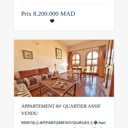
Prix
8.200.000 MAD
V4655MAS-4NM
APPARTEMENT 80′ QUARTIER ASSIF
VENDU
VENTE
|
APPARTEMENT/DUPLEX
|
Notre agence Le Comptoir vous présente ce très bel
Assif