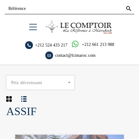
Search
Search
for:
Button
+212 661 213 988
+212 524 433 217
contact@lcimaroc.com
Prix décroissant
ASSIF