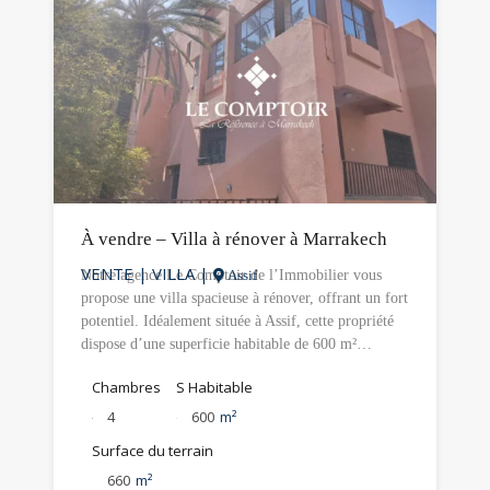
À vendre – Villa à rénover à Marrakech
VENTE
|
VILLA
|
Notre agence Le Comptoir de l’Immobilier vous
Assif
propose une villa spacieuse à rénover, offrant un fort
potentiel. Idéalement située à Assif, cette propriété
dispose d’une superficie habitable de 600 m²…
Chambres
S Habitable
4
600
m²
Surface du terrain
660
m²