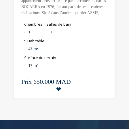
appartement pensé et réalisé par l’architecte Charles
BOCARRA en 1976, faisant parti de ses premières
réalisations. Situé dans l’ancien quartier ASSIF,…
Chambres
Salles de bain
1
1
S Habitable
43
m²
Surface du terrain
17
m²
Prix
650.000 MAD
A3079M-1NM vendu